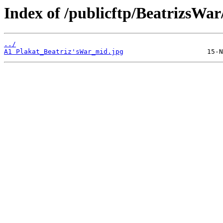
Index of /publicftp/BeatrizsWar
../
A1 Plakat_Beatriz'sWar_mid.jpg